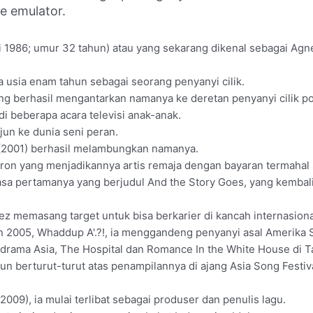
ne emulator.
uli 1986; umur 32 tahun) atau yang sekarang dikenal sebagai Ag
da usia enam tahun sebagai seorang penyanyi cilik.
ang berhasil mengantarkan namanya ke deretan penyanyi cilik po
di beberapa acara televisi anak-anak.
jun ke dunia seni peran.
 (2001) berhasil melambungkan namanya.
on yang menjadikannya artis remaja dengan bayaran termahal s
sa pertamanya yang berjudul And the Story Goes, yang kembali 
 memasang target untuk bisa berkarier di kancah internasiona
n 2005, Whaddup A'.?!, ia menggandeng penyanyi asal Amerika Se
l drama Asia, The Hospital dan Romance In the White House di T
n berturut-turut atas penampilannya di ajang Asia Song Festiva
009), ia mulai terlibat sebagai produser dan penulis lagu.