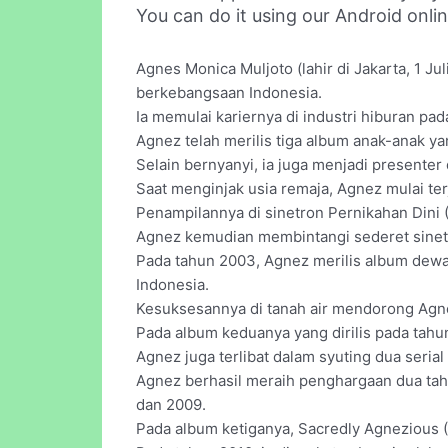
You can do it using our Android onli
Agnes Monica Muljoto (lahir di Jakarta, 1 J
berkebangsaan Indonesia.
Ia memulai kariernya di industri hiburan pa
Agnez telah merilis tiga album anak-anak y
Selain bernyanyi, ia juga menjadi presenter 
Saat menginjak usia remaja, Agnez mulai ter
Penampilannya di sinetron Pernikahan Dini
Agnez kemudian membintangi sederet sinetr
Pada tahun 2003, Agnez merilis album dewa
Indonesia.
Kesuksesannya di tanah air mendorong Agnez
Pada album keduanya yang dirilis pada tahu
Agnez juga terlibat dalam syuting dua seria
Agnez berhasil meraih penghargaan dua tahu
dan 2009.
Pada album ketiganya, Sacredly Agnezious (2