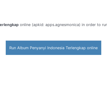
Terlengkap
online (apkid: apps.agnesmonica) in order to run
Run Album Penyanyi Indonesia Terlengkap online