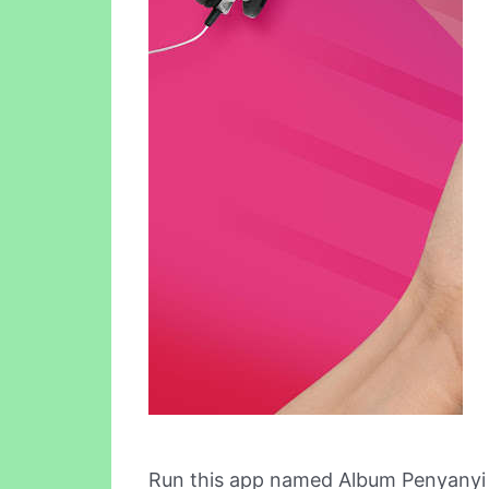
Run this app named Album Penyanyi 