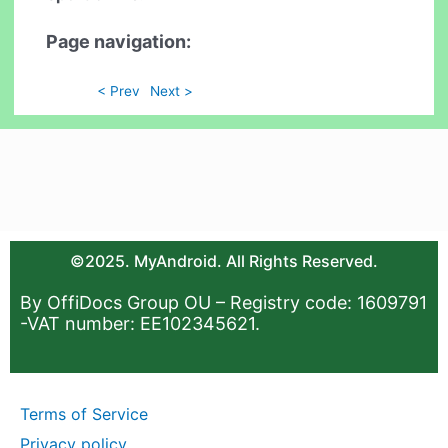
Page navigation:
< Prev
Next >
©2025. MyAndroid. All Rights Reserved.
By OffiDocs Group OU – Registry code: 1609791
-VAT number: EE102345621.
Terms of Service
Privacy policy