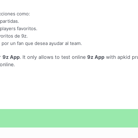
ecciones como:
partidas.
layers favoritos.
oritos de 9z.
lo por un fan que desea ayudar al team.
r
9z App
. It only allows to test online
9z App
with apkid pr
online.