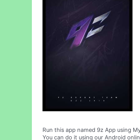
Run this app named 9z App using M
You can do it using our Android onli