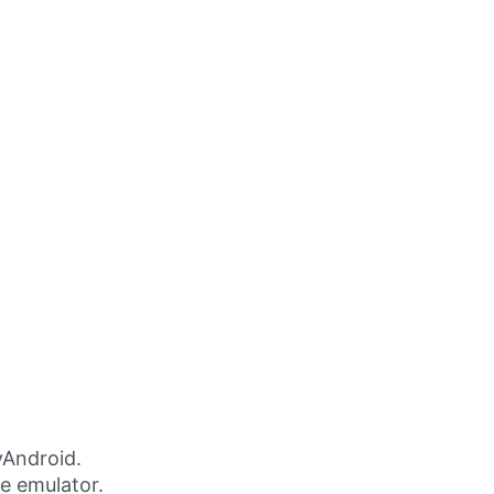
yAndroid.
ne emulator.