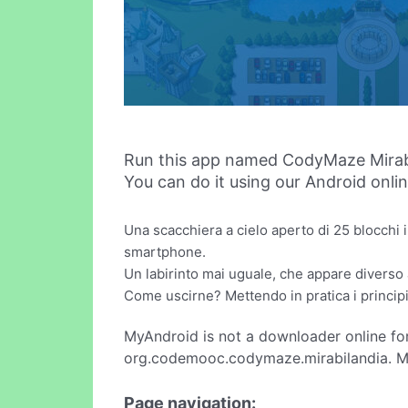
Run this app named CodyMaze Mirab
You can do it using our Android onli
Una scacchiera a cielo aperto di 25 blocchi i
smartphone.
Un labirinto mai uguale, che appare diverso 
Come uscirne? Mettendo in pratica i princip
MyAndroid is not a downloader online fo
org.codemooc.codymaze.mirabilandia. MyA
Page navigation: