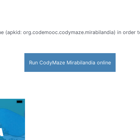
ne (apkid: org.codemooc.codymaze.mirabilandia) in order to 
Run CodyMaze Mirabilandia online