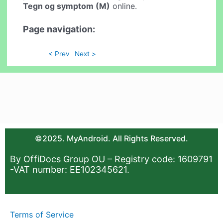
Tegn og symptom (M)
online.
Page navigation:
< Prev
Next >
©2025. MyAndroid. All Rights Reserved.
By OffiDocs Group OU – Registry code: 1609791
-VAT number: EE102345621.
Terms of Service