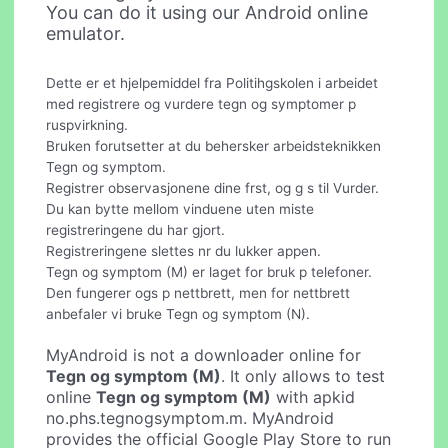
You can do it using our Android online
emulator.
Dette er et hjelpemiddel fra Politihgskolen i arbeidet
med registrere og vurdere tegn og symptomer p
ruspvirkning.
Bruken forutsetter at du behersker arbeidsteknikken
Tegn og symptom.
Registrer observasjonene dine frst, og g s til Vurder.
Du kan bytte mellom vinduene uten miste
registreringene du har gjort.
Registreringene slettes nr du lukker appen.
Tegn og symptom (M) er laget for bruk p telefoner.
Den fungerer ogs p nettbrett, men for nettbrett
anbefaler vi bruke Tegn og symptom (N).
MyAndroid is not a downloader online for
Tegn og symptom (M)
. It only allows to test
online
Tegn og symptom (M)
with apkid
no.phs.tegnogsymptom.m. MyAndroid
provides the official Google Play Store to run