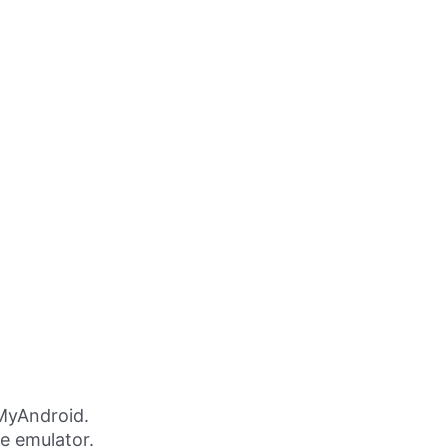
MyAndroid.
ne emulator.