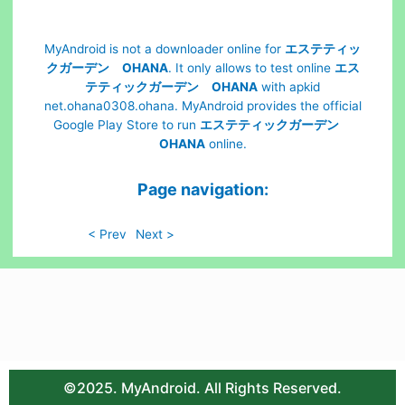
MyAndroid is not a downloader online for
エステティッ
クガーデン OHANA
. It only allows to test online
エス
テティックガーデン OHANA
with apkid
net.ohana0308.ohana. MyAndroid provides the official
Google Play Store to run
エステティックガーデン
OHANA
online.
Page navigation:
< Prev
Next >
©2025. MyAndroid. All Rights Reserved.