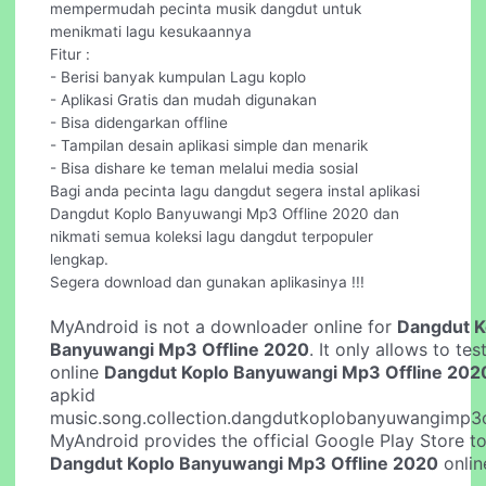
mempermudah pecinta musik dangdut untuk
menikmati lagu kesukaannya
Fitur :
- Berisi banyak kumpulan Lagu koplo
- Aplikasi Gratis dan mudah digunakan
- Bisa didengarkan offline
- Tampilan desain aplikasi simple dan menarik
- Bisa dishare ke teman melalui media sosial
Bagi anda pecinta lagu dangdut segera instal aplikasi
Dangdut Koplo Banyuwangi Mp3 Offline 2020 dan
nikmati semua koleksi lagu dangdut terpopuler
lengkap.
Segera download dan gunakan aplikasinya !!!
MyAndroid is not a downloader online for
Dangdut K
Banyuwangi Mp3 Offline 2020
. It only allows to tes
online
Dangdut Koplo Banyuwangi Mp3 Offline 202
apkid
music.song.collection.dangdutkoplobanyuwangimp3of
MyAndroid provides the official Google Play Store to
Dangdut Koplo Banyuwangi Mp3 Offline 2020
onlin