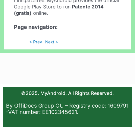
mnn.pat2free. MyAndroid provides the official
Google Play Store to run
Patente 2014
(gratis)
online.
Page navigation:
< Prev
Next >
©2025. MyAndroid. All Rights Reserved.
By OffiDocs Group OU – Registry code: 1609791
-VAT number: EE102345621.