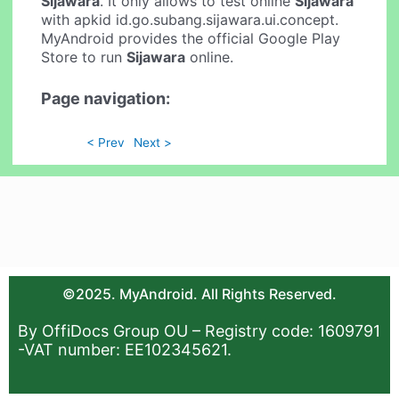
Sijawara
. It only allows to test online
Sijawara
with apkid id.go.subang.sijawara.ui.concept.
MyAndroid provides the official Google Play
Store to run
Sijawara
online.
Page navigation:
< Prev
Next >
©2025. MyAndroid. All Rights Reserved.
By OffiDocs Group OU – Registry code: 1609791
-VAT number: EE102345621.