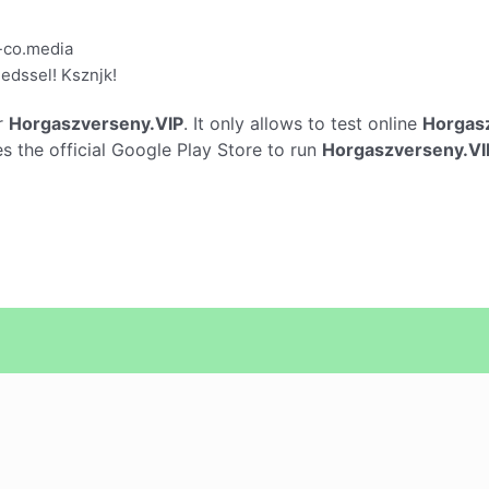
co.media
gedssel! Ksznjk!
r
Horgaszverseny.VIP
. It only allows to test online
Horgas
 the official Google Play Store to run
Horgaszverseny.VI