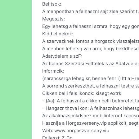
Belltsok:
A menpontban a felhasznl sajt zlse szerint tud
Megoszts:
Egy lehetsg a felhasznl szmra, hogy egy gom
Kldd el neknk:
A szervezknek fontos a horgszok visszajelzs
A menben lehetsg van arra, hogy bekldhesd a 
Adatvdelem s szF:
Az ltalnos Szerzdsi Felttelek s az Adatvdele
Informcik:
(narancssrga lebeg kr, benne fehr i) Itt a Hr
A sorrend szerkeszthet, a felhasznl testre s
Cikken belli fels ikonok: kisegt extrk
- (Aa): A felhasznl a cikken belli betmretet 
- Hangszr thzva ikon: A felhasznlnak lehetsge
Az alkalmazs mkdshez mobilinternet kapcso
Hasznlja a Horgszverseny.vip applikcit, seg
Web: www.horgaszverseny.vip
Fejleszt: Z-Co.