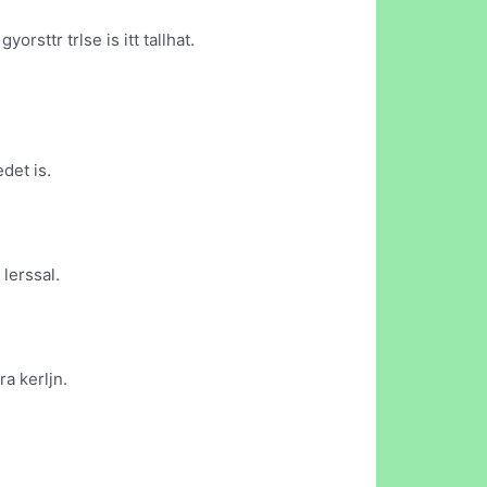
rsttr trlse is itt tallhat.
det is.
 lerssal.
a kerljn.