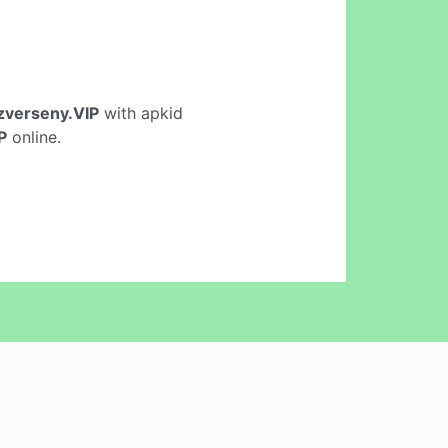
zverseny.VIP
with apkid
P
online.