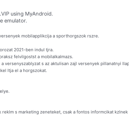
.VIP using MyAndroid.
ne emulator.
ersenyek mobilapplikcija a sporthorgszok rszre.
rozat 2021-ben indul tjra.
praksz felvilgostst a mobilalkalmazs.
versenyszablyzat s az aktulisan zajl versenyek pillanatnyi llap
kel ltja el a horgszokat.
:
elye.
klm s marketing zeneteket, csak a fontos informcikat kzlnek a