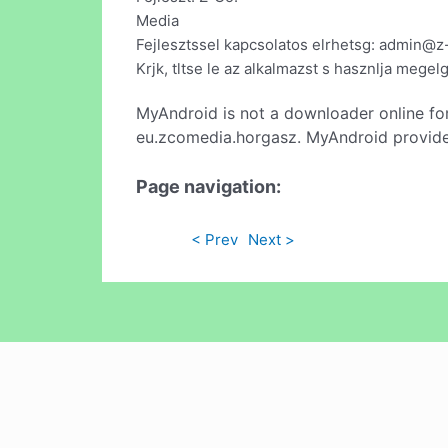
Media
Fejlesztssel kapcsolatos elrhetsg:
admin@z-
Krjk, tltse le az alkalmazst s hasznlja megel
MyAndroid is not a downloader online fo
eu.zcomedia.horgasz. MyAndroid provides
Page navigation:
< Prev
Next >