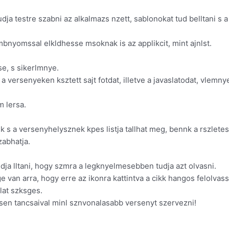
ja testre szabni az alkalmazs nzett, sablonokat tud belltani s a gyo
bnyomssal elkldhesse msoknak is az applikcit, mint ajnlst.
e, s sikerlmnye.
versenyeken ksztett sajt fotdat, illetve a javaslatodat, vlemnye
m lersa.
ek s a versenyhelysznek kpes listja tallhat meg, bennk a rszletes
zabhatja.
tudja lltani, hogy szmra a legknyelmesebben tudja azt olvasni.
 van arra, hogy erre az ikonra kattintva a cikk hangos felolvassr
lat szksges.
tsen tancsaival minl sznvonalasabb versenyt szervezni!