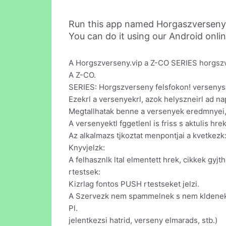
Run this app named Horgaszverseny
You can do it using our Android onli
A Horgszverseny.vip a Z-CO SERIES horgszv
A Z-CO.
SERIES: Horgszverseny felsfokon! versenyso
Ezekrl a versenyekrl, azok helyszneirl ad na
Megtallhatak benne a versenyek eredmnyei, a 
A versenyektl fggetlenl is friss s aktulis hrek
Az alkalmazs tjkoztat menpontjai a kvetkezk
Knyvjelzk:
A felhasznlk ltal elmentett hrek, cikkek gyjth
rtestsek:
Kizrlag fontos PUSH rtestseket jelzi.
A Szervezk nem spammelnek s nem kldenek re
Pl.
jelentkezsi hatrid, verseny elmarads, stb.)