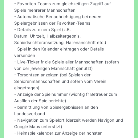
- Favoriten-Teams zum gleichzeitigen Zugriff auf
Spiele mehrerer Mannschaften
- Automatische Benachrichtigung bei neuen
Spielergebnissen der Favoriten-Teams
- Details zu einem Spiel (z.B.
Datum, Uhrzeit, Halbzeitergebnis,
Schiedsrichteransetzung, Hallenanschrift etc.)
- Spiel in den Kalender eintragen oder Details
versenden
- Live-Ticker fr die Spiele aller Mannschaften (sofern
von der jeweiligen Mannschaft genutzt)
- Torschtzen anzeigen (bei Spielen der
Seniorenmannschaften und sofern vom Verein
eingetragen)
- Anzeige der Spielnummer (wichtig fr Betreuer zum
Ausfllen der Spielberichte)
- bermittlung von Spielergebnissen an den
Landesverband
- Navigation zum Spielort (derzeit werden Navigon und
Google Maps untersttzt)
- Heimspielkalender zur Anzeige der nchsten