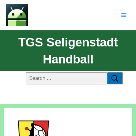
TGS Seligenstadt
Handball