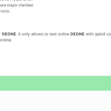
para mayor claridad.
rvicio.
r
DEONE
. It only allows to test online
DEONE
with apkid c
online.