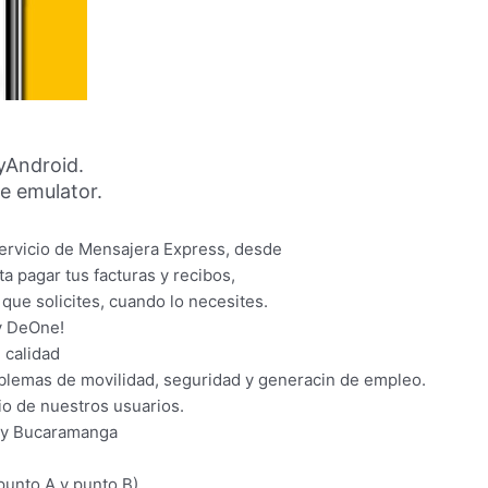
yAndroid.
ne emulator.
servicio de Mensajera Express, desde
a pagar tus facturas y recibos,
 que solicites, cuando lo necesites.
 y DeOne!
 calidad
blemas de movilidad, seguridad y generacin de empleo.
io de nuestros usuarios.
, y Bucaramanga
unto A y punto B).