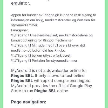
emulator.
Appen for kunder av Ringbo gir kundene rask tilgang til
informasjon om bolig, medlemsfordeler og Portalen for
styremedlemmer.
Funksjoner:
\t\tTilgang til medlemsbeviset, medlemsfordelene og
bonusopptjening for Ringbo medlemmer
\t\tTilgang til Min side med full oversikt over ditt
medlems- og boforhold hos Ringbo
\t\tTilgang til boliger utlyst p forkjpsrett
\t\tTilgang til Portalen for styremedlemmer
MyAndroid is not a downloader online for
Ringbo BBL
. It only allows to test online
Ringbo BBL
with apkid com.partner.ringbo.
MyAndroid provides the official Google Play
Store to run
Ringbo BBL
online.
Page navigation: