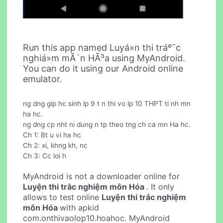
Run this app named Luyá»n thi tráº¯c
nghiá»m mÃ´n HÃ³a using MyAndroid.
You can do it using our Android online
emulator.
ng dng gip hc sinh lp 9 t n thi vo lp 10 THPT ti nh mn
ha hc.
ng dng cp nht ni dung n tp theo tng ch ca mn Ha hc.
Ch 1: Bt u vi ha hc
Ch 2: xi, khng kh, nc
Ch 3: Cc loi h
MyAndroid is not a downloader online for
Luyện thi trắc nghiệm môn Hóa
. It only
allows to test online
Luyện thi trắc nghiệm
môn Hóa
with apkid
com.onthivaolop10.hoahoc. MyAndroid