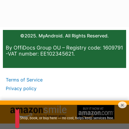
©2025. MyAndroid. All Rights Reserved.
By OffiDocs Group OU – Registry code: 1609791
-VAT number: EE102345621.
Terms of Service
Privacy policy
×
Shop, book, or buy here — no cost, helps keep services free.