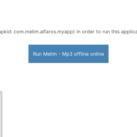
apkid: com.melim.alfaros.myapp) in order to run this applica
Run Melim - Mp3 offline online