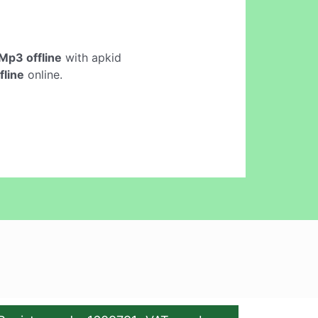
Mp3 offline
with apkid
fline
online.