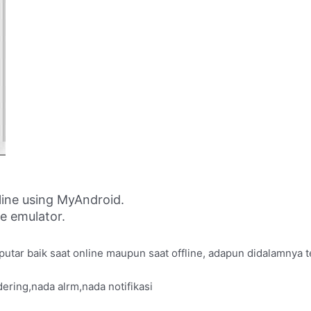
line using MyAndroid.
ne emulator.
i putar baik saat online maupun saat offline, adapun didalamnya 
dering,nada alrm,nada notifikasi