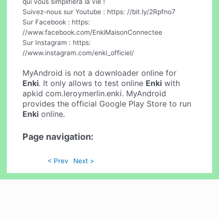
qui vous simplifiera la vie !
Suivez-nous sur Youtube : https: //bit.ly/2Rpfno7
Sur Facebook : https:
//www.facebook.com/EnkiMaisonConnectee
Sur Instagram : https:
//www.instagram.com/enki_officiel/
MyAndroid is not a downloader online for
Enki
. It only allows to test online
Enki
with
apkid com.leroymerlin.enki. MyAndroid
provides the official Google Play Store to run
Enki
online.
Page navigation:
< Prev
Next >