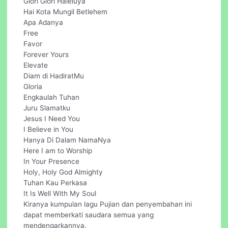
Glori Glori Haleluya
Hai Kota Mungil Betlehem
Apa Adanya
Free
Favor
Forever Yours
Elevate
Diam di HadiratMu
Gloria
Engkaulah Tuhan
Juru Slamatku
Jesus I Need You
I Believe in You
Hanya Di Dalam NamaNya
Here I am to Worship
In Your Presence
Holy, Holy God Almighty
Tuhan Kau Perkasa
It Is Well With My Soul
Kiranya kumpulan lagu Pujian dan penyembahan ini
dapat memberkati saudara semua yang
mendengarkannya.