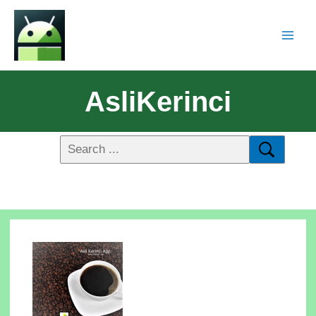
AsliKerinci