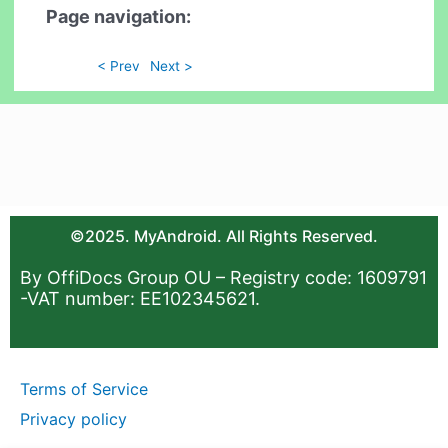
Page navigation:
< Prev
Next >
©2025. MyAndroid. All Rights Reserved.
By OffiDocs Group OU – Registry code: 1609791
-VAT number: EE102345621.
Terms of Service
Privacy policy