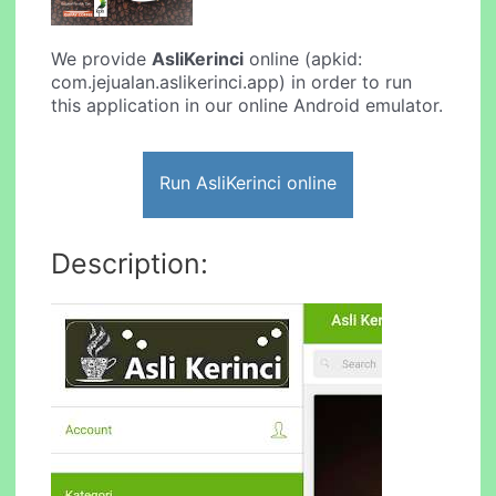
We provide
AsliKerinci
online (apkid:
com.jejualan.aslikerinci.app) in order to run
this application in our online Android emulator.
Run AsliKerinci online
Description: