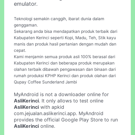
emulator.
Teknologi semakin canggih, ibarat dunia dalam
genggaman.
Sekarang anda bisa mendapatkan produk terbaik dari
Kabupaten Kerinci seperti Kopi, Madu, Teh, Stik kayu
manis dan produk hasil pertanian dengan mudah dan
cepat.
Kami menjamin semua produk asli 100% berasal dari
Kabupaten Kerinci dan beberapa produk merupakan
olahan terbaik dibawah pengawasan dan binaan dari
rumah produksi KPHP Kerinci dan produk olahan dari
Qupay Coffee Sunderland Jambi
MyAndroid is not a downloader online for
AsliKerinci
. It only allows to test online
AsliKerinci
with apkid
com.jejualan.aslikerinci.app. MyAndroid
provides the official Google Play Store to run
AsliKerinci
online.