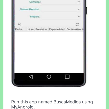
Run this app named BuscaMedica using
MyAndroid.