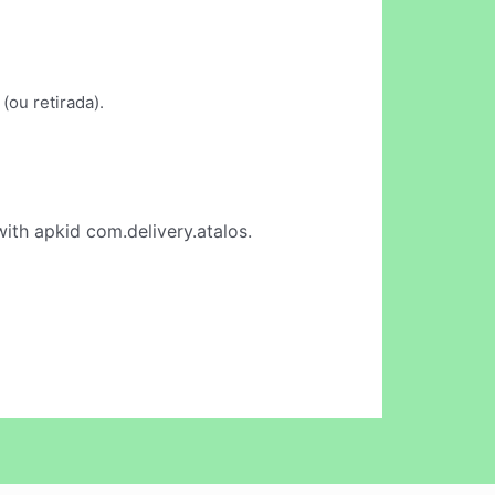
(ou retirada).
ith apkid com.delivery.atalos.