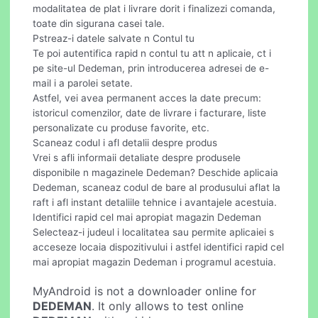
modalitatea de plat i livrare dorit i finalizezi comanda,
toate din sigurana casei tale.
Pstreaz-i datele salvate n Contul tu
Te poi autentifica rapid n contul tu att n aplicaie, ct i
pe site-ul Dedeman, prin introducerea adresei de e-
mail i a parolei setate.
Astfel, vei avea permanent acces la date precum:
istoricul comenzilor, date de livrare i facturare, liste
personalizate cu produse favorite, etc.
Scaneaz codul i afl detalii despre produs
Vrei s afli informaii detaliate despre produsele
disponibile n magazinele Dedeman? Deschide aplicaia
Dedeman, scaneaz codul de bare al produsului aflat la
raft i afl instant detaliile tehnice i avantajele acestuia.
Identifici rapid cel mai apropiat magazin Dedeman
Selecteaz-i judeul i localitatea sau permite aplicaiei s
acceseze locaia dispozitivului i astfel identifici rapid cel
mai apropiat magazin Dedeman i programul acestuia.
MyAndroid is not a downloader online for
DEDEMAN
. It only allows to test online