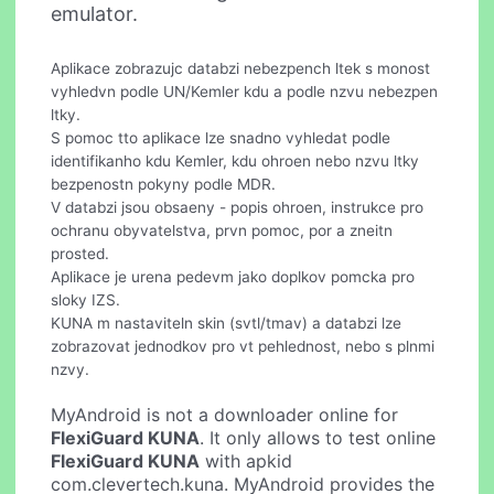
emulator.
Aplikace zobrazujc databzi nebezpench ltek s monost
vyhledvn podle UN/Kemler kdu a podle nzvu nebezpen
ltky.
S pomoc tto aplikace lze snadno vyhledat podle
identifikanho kdu Kemler, kdu ohroen nebo nzvu ltky
bezpenostn pokyny podle MDR.
V databzi jsou obsaeny - popis ohroen, instrukce pro
ochranu obyvatelstva, prvn pomoc, por a zneitn
prosted.
Aplikace je urena pedevm jako doplkov pomcka pro
sloky IZS.
KUNA m nastaviteln skin (svtl/tmav) a databzi lze
zobrazovat jednodkov pro vt pehlednost, nebo s plnmi
nzvy.
MyAndroid is not a downloader online for
FlexiGuard KUNA
. It only allows to test online
FlexiGuard KUNA
with apkid
com.clevertech.kuna. MyAndroid provides the