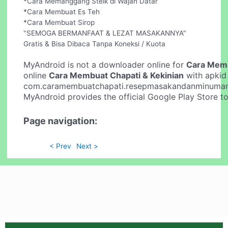
*Cara Memanggang Steik di Wajan Datar
*Cara Membuat Es Teh
*Cara Membuat Sirop
"SEMOGA BERMANFAAT & LEZAT MASAKANNYA"
Gratis & Bisa Dibaca Tanpa Koneksi / Kuota
MyAndroid is not a downloader online for
Cara Memb
online
Cara Membuat Chapati & Kekinian
with apkid
com.caramembuatchapati.resepmasakandanminuman.
MyAndroid provides the official Google Play Store t
Page navigation:
< Prev
Next >