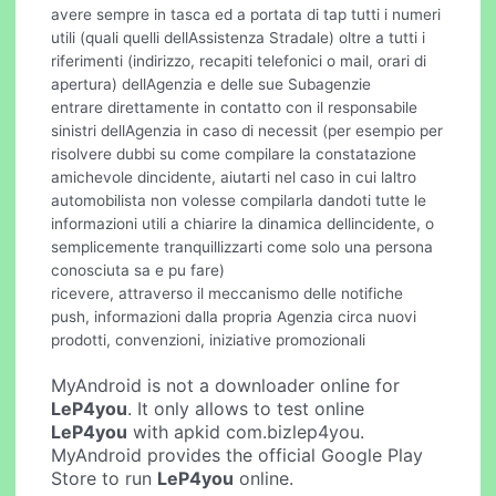
avere sempre in tasca ed a portata di tap tutti i numeri
utili (quali quelli dellAssistenza Stradale) oltre a tutti i
riferimenti (indirizzo, recapiti telefonici o mail, orari di
apertura) dellAgenzia e delle sue Subagenzie
entrare direttamente in contatto con il responsabile
sinistri dellAgenzia in caso di necessit (per esempio per
risolvere dubbi su come compilare la constatazione
amichevole dincidente, aiutarti nel caso in cui laltro
automobilista non volesse compilarla dandoti tutte le
informazioni utili a chiarire la dinamica dellincidente, o
semplicemente tranquillizzarti come solo una persona
conosciuta sa e pu fare)
ricevere, attraverso il meccanismo delle notifiche
push, informazioni dalla propria Agenzia circa nuovi
prodotti, convenzioni, iniziative promozionali
MyAndroid is not a downloader online for
LeP4you
. It only allows to test online
LeP4you
with apkid com.bizlep4you.
MyAndroid provides the official Google Play
Store to run
LeP4you
online.