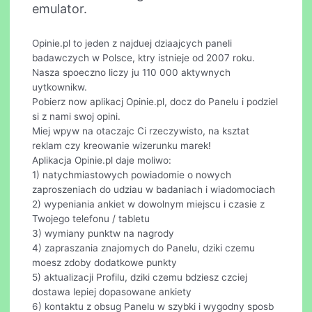
emulator.
Opinie.pl to jeden z najduej dziaajcych paneli
badawczych w Polsce, ktry istnieje od 2007 roku.
Nasza spoeczno liczy ju 110 000 aktywnych
uytkownikw.
Pobierz now aplikacj Opinie.pl, docz do Panelu i podziel
si z nami swoj opini.
Miej wpyw na otaczajc Ci rzeczywisto, na ksztat
reklam czy kreowanie wizerunku marek!
Aplikacja Opinie.pl daje moliwo:
1) natychmiastowych powiadomie o nowych
zaproszeniach do udziau w badaniach i wiadomociach
2) wypeniania ankiet w dowolnym miejscu i czasie z
Twojego telefonu / tabletu
3) wymiany punktw na nagrody
4) zapraszania znajomych do Panelu, dziki czemu
moesz zdoby dodatkowe punkty
5) aktualizacji Profilu, dziki czemu bdziesz czciej
dostawa lepiej dopasowane ankiety
6) kontaktu z obsug Panelu w szybki i wygodny sposb