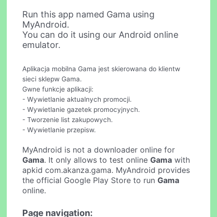
Run this app named Gama using
MyAndroid.
You can do it using our Android online
emulator.
Aplikacja mobilna Gama jest skierowana do klientw
sieci sklepw Gama.
Gwne funkcje aplikacji:
- Wywietlanie aktualnych promocji.
- Wywietlanie gazetek promocyjnych.
- Tworzenie list zakupowych.
- Wywietlanie przepisw.
MyAndroid is not a downloader online for
Gama
. It only allows to test online
Gama
with
apkid com.akanza.gama. MyAndroid provides
the official Google Play Store to run
Gama
online.
Page navigation: