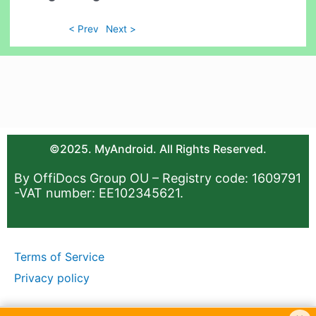
< Prev
Next >
©2025. MyAndroid. All Rights Reserved.
By OffiDocs Group OU – Registry code: 1609791
-VAT number: EE102345621.
Terms of Service
Privacy policy