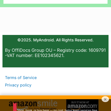
©2025. MyAndroid. All Rights Reserved.
By OffiDocs Group OU – Registry code: 1609791
-VAT number: EE102345621.
Terms of Service
Privacy policy
×
Shop, book, or buy here — no cost, helps keep services free.