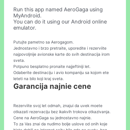
Run this app named AeroGaga using
MyAndroid.
You can do it using our Android online
emulator.
Putujte pametno sa Aerogagom.
Jednostavno i brzo pretraite, uporedite i rezerviite
najpovoljnije avionske karte do svih destinacija irom
sveta.
Potpuno besplatno pronaite najjeftiniji let.
Odaberite destinaciju i avio kompaniju sa kojom ete
leteti na bilo koji kraj sveta.
Garancija najnie cene
Rezerviite svoj let odmah, znajui da uvek moete
otkazati rezervaciju bez ikakvih trokova otkazivanja.
Cene na AeroGaga su jednostavno najnie.
To za Vas znai da nudimo bolje uslove od onih koje
biste dobili na internet sajtu bilo gde na svetu, bez