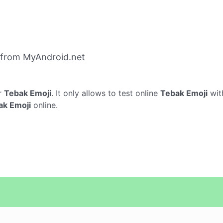
 from MyAndroid.net
r
Tebak Emoji
. It only allows to test online
Tebak Emoji
wit
ak Emoji
online.