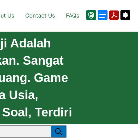
ut Us
Contact Us
FAQs
i Adalah
an. Sangat
Luang. Game
a Usia,
oal, Terdiri