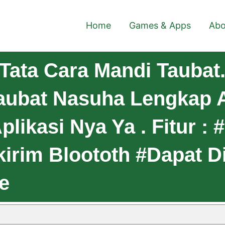
Home
Games & Apps
Abo
Tata Cara Mandi Taubat.
aubat Nasuha Lengkap A
plikasi Nya Ya . Fitur :
kirim Bloototh #Dapat D
Te