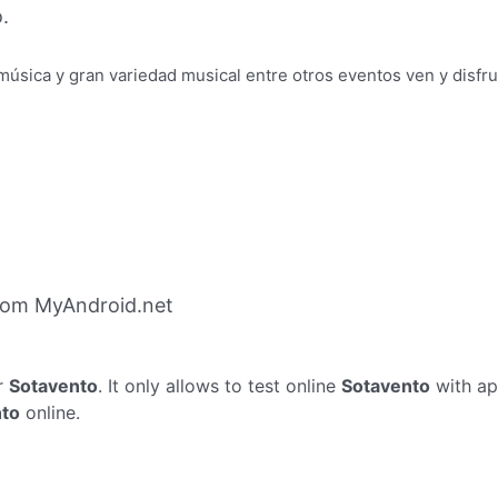
.
úsica y gran variedad musical entre otros eventos ven y disfru
rom MyAndroid.net
r
Sotavento
. It only allows to test online
Sotavento
with ap
nto
online.