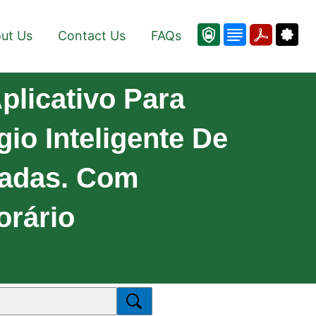
ut Us
Contact Us
FAQs
licativo Para
io Inteligente De
zadas. Com
orário