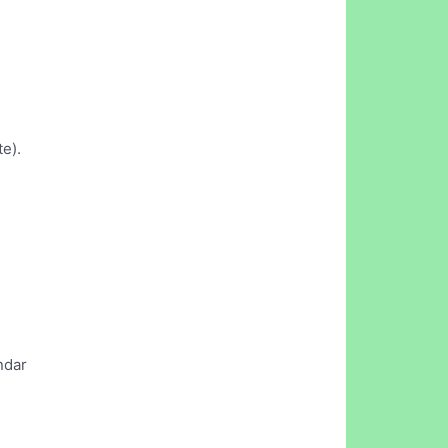
e).
ndar