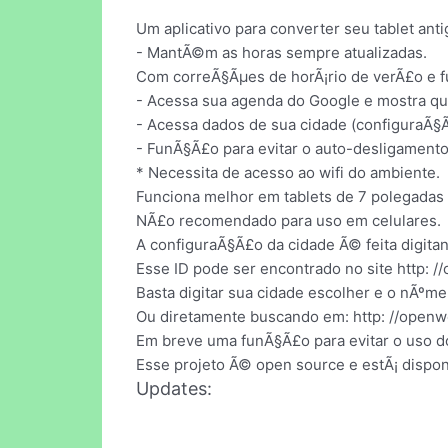
Um aplicativo para converter seu tablet ant
- MantÃ©m as horas sempre atualizadas.
Com correÃ§Ãµes de horÃ¡rio de verÃ£o e f
- Acessa sua agenda do Google e mostra qu
- Acessa dados de sua cidade (configuraÃ§Ã
- FunÃ§Ã£o para evitar o auto-desligamento 
* Necessita de acesso ao wifi do ambiente.
Funciona melhor em tablets de 7 polegadas
NÃ£o recomendado para uso em celulares.
A configuraÃ§Ã£o da cidade Ã© feita digitan
Esse ID pode ser encontrado no site http: 
Basta digitar sua cidade escolher e o nÃºm
Ou diretamente buscando em: http: //openwe
Em breve uma funÃ§Ã£o para evitar o uso do
Esse projeto Ã© open source e estÃ¡ dispon
Updates: