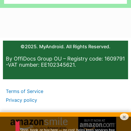
©2025. MyAndroid. All Rights Reserved.
By OffiDocs Group OU – Registry code: 1609791
-VAT number: EE102345621.
Terms of Service
Privacy policy
×
Shop, book, or buy here — no cost, helps keep services free.