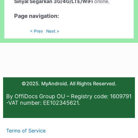
Sinyal Segarkan 3G/4G/LTE/WiFi
online.
Page navigation:
< Prev
Next >
©2025. MyAndroid. All Rights Reserved.
By OffiDocs Group OU – Registry code: 1609791
-VAT number: EE102345621.
Terms of Service