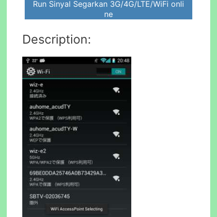
Run Sinyal Segarkan 3G/4G/LTE/WiFi onli
ne
Description: