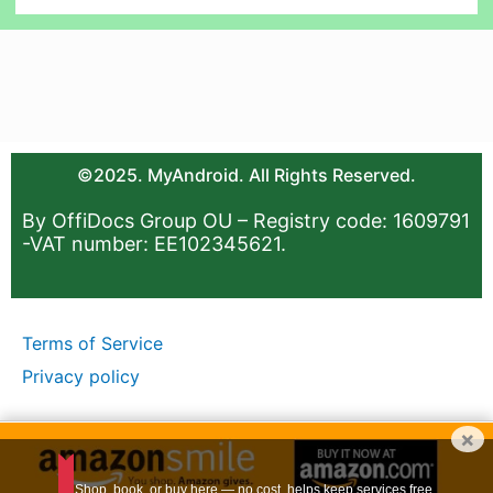
©2025. MyAndroid. All Rights Reserved.
By OffiDocs Group OU – Registry code: 1609791
-VAT number: EE102345621.
Terms of Service
Privacy policy
×
Shop, book, or buy here — no cost, helps keep services free.