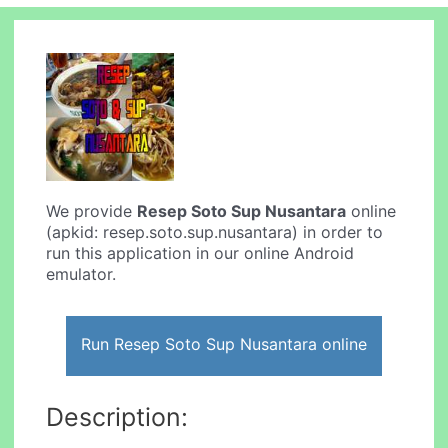
We provide
Resep Soto Sup Nusantara
online
(apkid: resep.soto.sup.nusantara) in order to
run this application in our online Android
emulator.
Run Resep Soto Sup Nusantara online
Description: