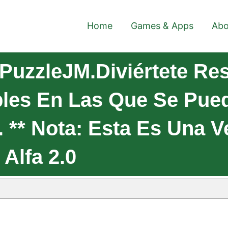
Home
Games & Apps
Abo
PuzzleJM.Diviértete Re
les En Las Que Se Pue
 ** Nota: Esta Es Una V
 Alfa 2.0