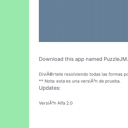
Download this app named PuzzleJM
DiviÃ©rtete resolviendo todas las formas p
** Nota: esta es una versiÃ³n de prueba.
Updates:
VersiÃ³n Alfa 2.0