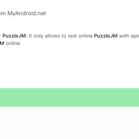
om MyAndroid.net
r
PuzzleJM
. It only allows to test online
PuzzleJM
with apk
JM
online.