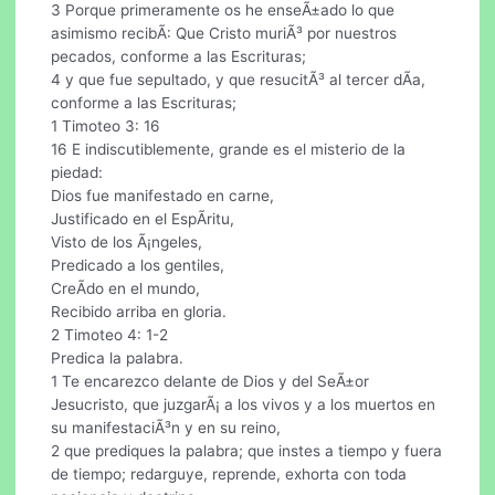
3 Porque primeramente os he enseÃ±ado lo que
asimismo recibÃ­: Que Cristo muriÃ³ por nuestros
pecados, conforme a las Escrituras;
4 y que fue sepultado, y que resucitÃ³ al tercer dÃ­a,
conforme a las Escrituras;
1 Timoteo 3: 16
16 E indiscutiblemente, grande es el misterio de la
piedad:
Dios fue manifestado en carne,
Justificado en el EspÃ­ritu,
Visto de los Ã¡ngeles,
Predicado a los gentiles,
CreÃ­do en el mundo,
Recibido arriba en gloria.
2 Timoteo 4: 1-2
Predica la palabra.
1 Te encarezco delante de Dios y del SeÃ±or
Jesucristo, que juzgarÃ¡ a los vivos y a los muertos en
su manifestaciÃ³n y en su reino,
2 que prediques la palabra; que instes a tiempo y fuera
de tiempo; redarguye, reprende, exhorta con toda