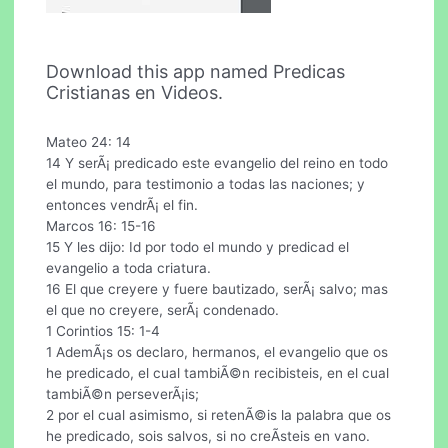
Download this app named Predicas
Cristianas en Videos.
Mateo 24: 14
14 Y serÃ¡ predicado este evangelio del reino en todo
el mundo, para testimonio a todas las naciones; y
entonces vendrÃ¡ el fin.
Marcos 16: 15-16
15 Y les dijo: Id por todo el mundo y predicad el
evangelio a toda criatura.
16 El que creyere y fuere bautizado, serÃ¡ salvo; mas
el que no creyere, serÃ¡ condenado.
1 Corintios 15: 1-4
1 AdemÃ¡s os declaro, hermanos, el evangelio que os
he predicado, el cual tambiÃ©n recibisteis, en el cual
tambiÃ©n perseverÃ¡is;
2 por el cual asimismo, si retenÃ©is la palabra que os
he predicado, sois salvos, si no creÃ­steis en vano.