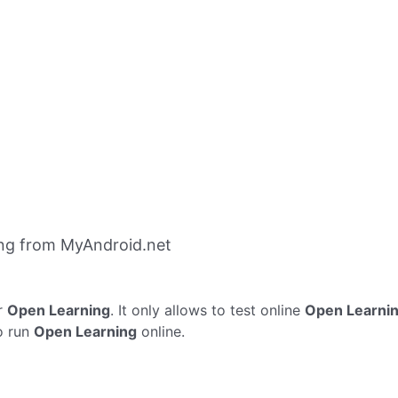
ng from MyAndroid.net
r
Open Learning
. It only allows to test online
Open Learni
o run
Open Learning
online.