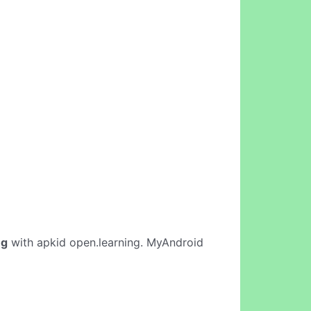
ng
with apkid open.learning. MyAndroid