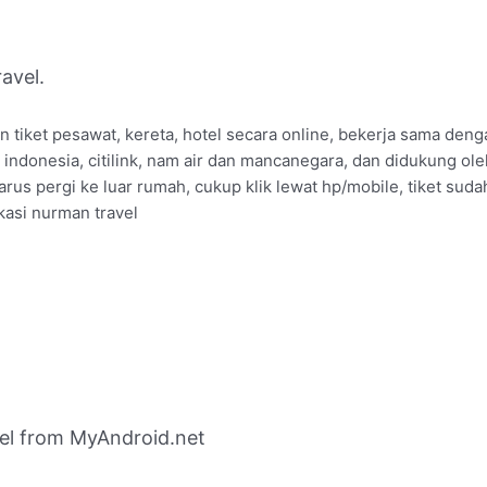
avel.
an tiket pesawat, kereta, hotel secara online, bekerja sama de
aruda indonesia, citilink, nam air dan mancanegara, dan didukung ol
us pergi ke luar rumah, cukup klik lewat hp/mobile, tiket suda
kasi nurman travel
el from MyAndroid.net