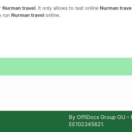
r
Nurman travel
. It only allows to test online
Nurman trave
o run
Nurman travel
online.
By OffiDocs Group OU – 
EE102345621.