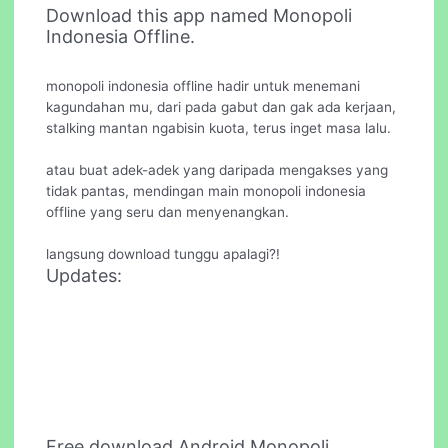
Download this app named Monopoli
Indonesia Offline.
monopoli indonesia offline hadir untuk menemani
kagundahan mu, dari pada gabut dan gak ada kerjaan,
stalking mantan ngabisin kuota, terus inget masa lalu.
atau buat adek-adek yang daripada mengakses yang
tidak pantas, mendingan main monopoli indonesia
offline yang seru dan menyenangkan.
langsung download tunggu apalagi?!
Updates:
Free download Android Monopoli