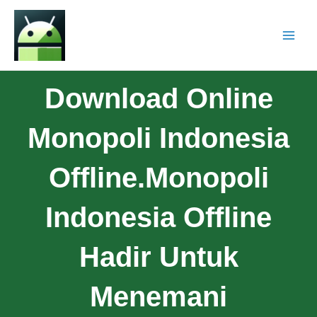
Download Online
Monopoli Indonesia
Offline.monopoli
Indonesia Offline
Hadir Untuk
Menemani