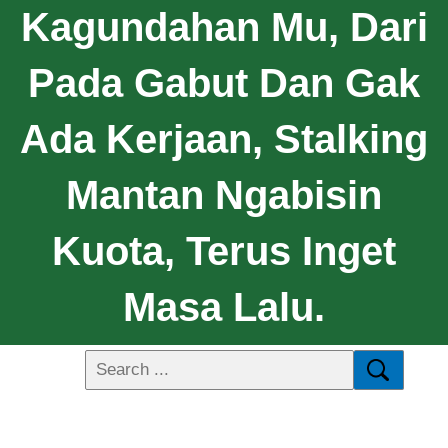
Kagundahan Mu, Dari
Pada Gabut Dan Gak
Ada Kerjaan, Stalking
Mantan Ngabisin
Kuota, Terus Inget
Masa Lalu.