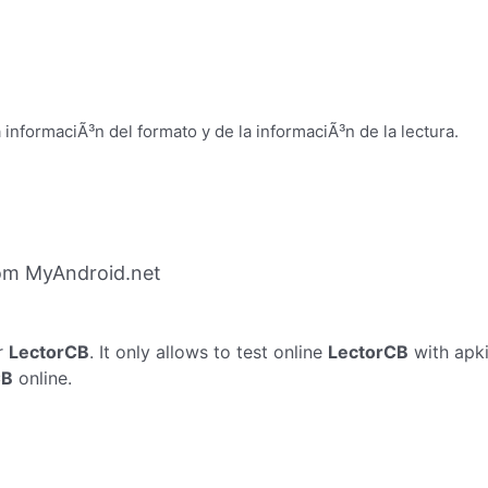
 informaciÃ³n del formato y de la informaciÃ³n de la lectura.
om MyAndroid.net
r
LectorCB
. It only allows to test online
LectorCB
with apki
CB
online.