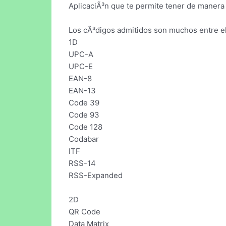
AplicaciÃ³n que te permite tener de manera 
Los cÃ³digos admitidos son muchos entre el
1D
UPC-A
UPC-E
EAN-8
EAN-13
Code 39
Code 93
Code 128
Codabar
ITF
RSS-14
RSS-Expanded
2D
QR Code
Data Matrix