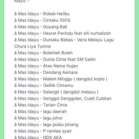
idayu: -
â Mas Idayu - Robek Hatiku
â Mas Idayu - Cintaku 100%
â Mas Idayu - Goyang Bali
â Mas Idayu - Hasrat Perindu feat siti nurhalizah
â Mas Idayu - Duniaku Bebas - Versi Melayu Lagu
Chura Liya Tumne
â Mas Idayu - Bolehlah Boleh
â Mas Idayu - Dunia Cinta feat SM Salim
â Mas Idayu - Atas Nama Hujan
â Mas Idayu - Dendang Asmara
â Mas Idayu - Malam Minggu ( dangdut koplo )
â Mas Idayu - Gelitik Cintamu
â Mas Idayu - Selangit ( dangdut melayu )
â Mas Idayu - Senggol Senggolan, Cubit Cubitan
â Mas Idayu - Tarian Cinta
â Mas Idayu - lagu daerah
â Mas Idayu - lagu johor
â Mas Idayu - lagu pulau pinang
â Mas Idayu - P ramlee syair
â Mas Idayu - NDX AKA