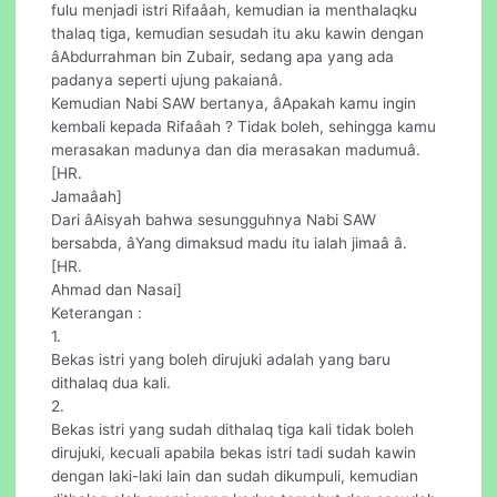
fulu menjadi istri Rifaâah, kemudian ia menthalaqku
thalaq tiga, kemudian sesudah itu aku kawin dengan
âAbdurrahman bin Zubair, sedang apa yang ada
padanya seperti ujung pakaianâ.
Kemudian Nabi SAW bertanya, âApakah kamu ingin
kembali kepada Rifaâah ? Tidak boleh, sehingga kamu
merasakan madunya dan dia merasakan madumuâ.
[HR.
Jamaâah]
Dari âAisyah bahwa sesungguhnya Nabi SAW
bersabda, âYang dimaksud madu itu ialah jimaâ â.
[HR.
Ahmad dan Nasai]
Keterangan :
1.
Bekas istri yang boleh dirujuki adalah yang baru
dithalaq dua kali.
2.
Bekas istri yang sudah dithalaq tiga kali tidak boleh
dirujuki, kecuali apabila bekas istri tadi sudah kawin
dengan laki-laki lain dan sudah dikumpuli, kemudian