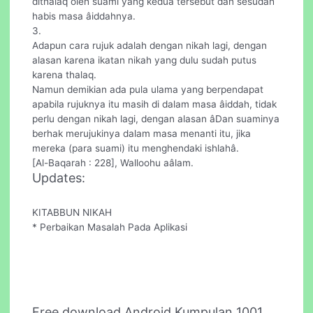
dithalaq oleh suami yang kedua tersebut dan sesudah
habis masa âiddahnya.
3.
Adapun cara rujuk adalah dengan nikah lagi, dengan
alasan karena ikatan nikah yang dulu sudah putus
karena thalaq.
Namun demikian ada pula ulama yang berpendapat
apabila rujuknya itu masih di dalam masa âiddah, tidak
perlu dengan nikah lagi, dengan alasan âDan suaminya
berhak merujukinya dalam masa menanti itu, jika
mereka (para suami) itu menghendaki ishlahâ.
[Al-Baqarah : 228], Walloohu aâlam.
Updates:
KITABBUN NIKAH
* Perbaikan Masalah Pada Aplikasi
Free download Android Kumpulan 1001