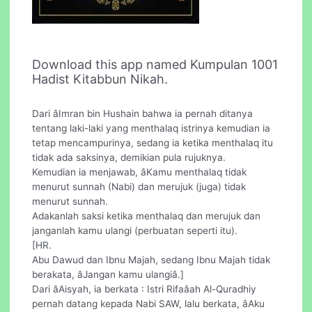
Download this app named Kumpulan 1001
Hadist Kitabbun Nikah.
Dari âImran bin Hushain bahwa ia pernah ditanya
tentang laki-laki yang menthalaq istrinya kemudian ia
tetap mencampurinya, sedang ia ketika menthalaq itu
tidak ada saksinya, demikian pula rujuknya.
Kemudian ia menjawab, âKamu menthalaq tidak
menurut sunnah (Nabi) dan merujuk (juga) tidak
menurut sunnah.
Adakanlah saksi ketika menthalaq dan merujuk dan
janganlah kamu ulangi (perbuatan seperti itu).
[HR.
Abu Dawud dan Ibnu Majah, sedang Ibnu Majah tidak
berakata, âJangan kamu ulangiâ.]
Dari âAisyah, ia berkata : Istri Rifaâah Al-Quradhiy
pernah datang kepada Nabi SAW, lalu berkata, âAku