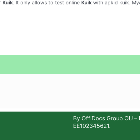
r
Kuik
. It only allows to test online
Kuik
with apkid kuik. MyA
By OffiDocs Group OU – 
EE102345621.