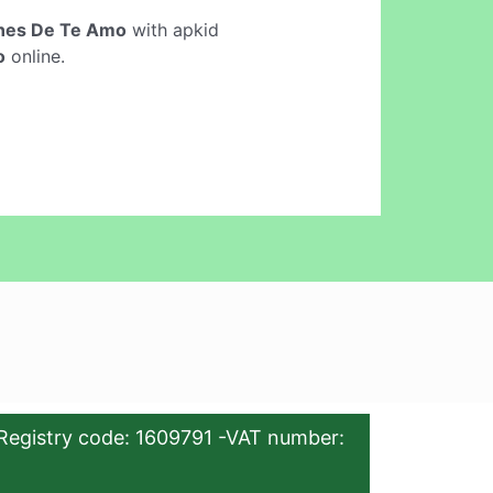
nes De Te Amo
with apkid
o
online.
Registry code: 1609791 -VAT number: