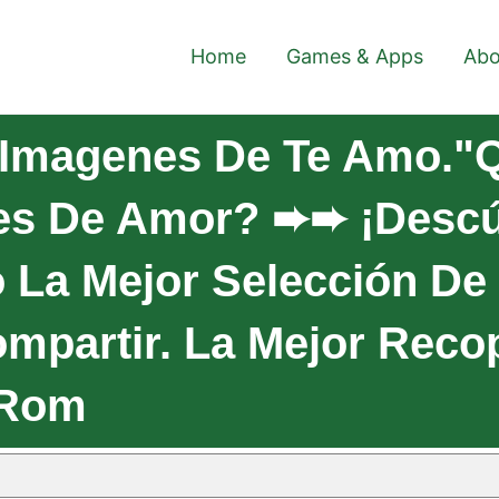
Home
Games & Apps
Abo
Imagenes De Te Amo."Q
es De Amor? ➨➨ ¡Descú
La Mejor Selección De
mpartir. La Mejor Reco
 Rom