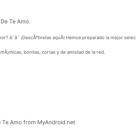
 De Te Amo.
or? â¨â¨ ¡DescÃºbrelas aquÃ­! Hemos preparado la mejor sele
mÃ¡nticas, bonitas, cortas y de amistad de la red.
e Te Amo from MyAndroid.net