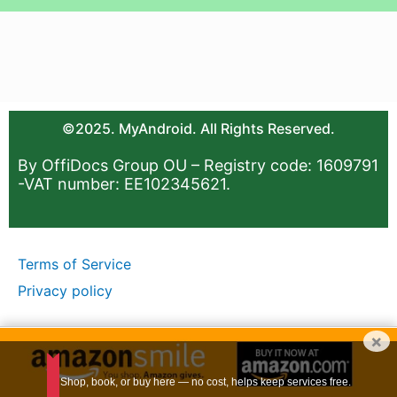
©2025. MyAndroid. All Rights Reserved.
By OffiDocs Group OU – Registry code: 1609791
-VAT number: EE102345621.
Terms of Service
Privacy policy
×
Shop, book, or buy here — no cost, helps keep services free.