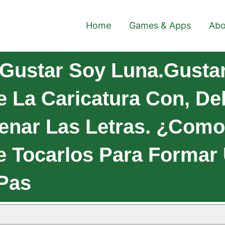
Home
Games & Apps
Abo
Gustar Soy Luna.Gusta
 La Caricatura Con, De
lenar Las Letras. ¿com
e Tocarlos Para Formar
Pas