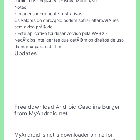
Jardim das OrquÃ­deas - Nova Mutum/MT
Notas:
- Imagens meramente ilustrativas.
Os valores do cardÃ¡pio podem sofrer alteraÃ§Ãµes
sem aviso prÃ©vio
- Este aplicativo foi desenvolvido pela WABiz -
NegÃ³cios Inteligentes que detÃ©m os direitos de uso
da marca para este fim.
Updates:
Free download Android Gasoline Burger
from MyAndroid.net
MyAndroid is not a downloader online for